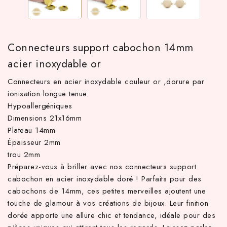
Connecteurs support cabochon 14mm
acier inoxydable or
Connecteurs en acier inoxydable couleur or ,dorure par
ionisation longue tenue
Hypoallergéniques
Dimensions 21x16mm
TTC d'achat hors frais de port en France métropolitaine ! À par
Plateau 14mm
Épaisseur 2mm
trou 2mm
Préparez-vous à briller avec nos connecteurs support
cabochon en acier inoxydable doré ! Parfaits pour des
cabochons de 14mm, ces petites merveilles ajoutent une
touche de glamour à vos créations de bijoux. Leur finition
dorée apporte une allure chic et tendance, idéale pour des