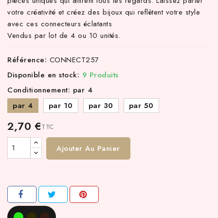
pièces uniques qui attirent tous les regards. Laissez parler
votre créativité et créez des bijoux qui reflètent votre style
avec ces connecteurs éclatants
Vendus par lot de 4 ou 10 unités.
Référence:
CONNECT257
Disponible en stock:
9 Produits
Conditionnement: par 4
par 4
par 10
par 30
par 50
2,70 €
TTC
Ajouter Au Panier