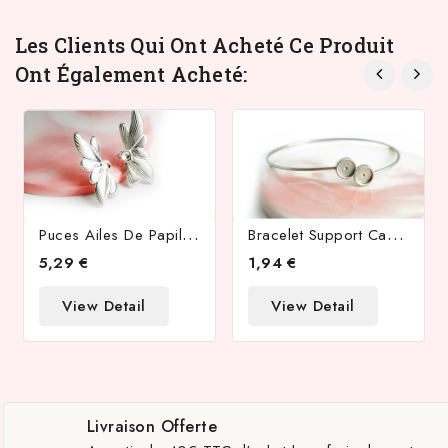
Les Clients Qui Ont Acheté Ce Produit
Ont Également Acheté:
P
Uces Ailes De Papillons En Acier Inoxydable 304 Argent
B
Racelet Support Cabochon 8mm En Acier Inoxydable Couleur Argent
5,29 €
1,94 €
View Detail
View Detail
Livraison Offerte