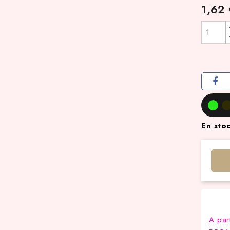
1,62
En sto
A par