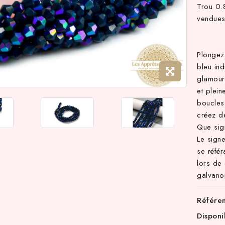
Trou 0
vendues
Plongez
bleu ind
glamour 
et plein
boucles 
créez de
Que sig
Le sign
se référ
lors de
galvanop
Référe
Disponi