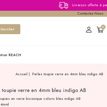
Livraison offerte à partir de 40
Contactez-Nous
0
chercher
cation REACH
Accueil
Perles toupie verre en 4mm bleu indigo AB
s toupie verre en 4mm bleu indigo AB
toupies en verre biconique coloris bleu indigo AB
4x4mml