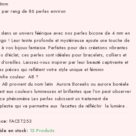
.8mm
 par rang de 86 perles environ
 dans un univers féérique avec nos perles bicone de 4 mm en
igo ! Leur teinte profonde et mystérieuse ajoute une touche de
à vos bijoux fantaisie. Parfaites pour des créations vibrantes
es d'éclat, ces perles sont idéales pour bracelets, colliers et
d'oreilles. Laissez-vous inspirer par leur beauté captivante et
s pièces qui reflètent votre style unique et féminin
nifie couleur AB ?
e AB provient du nom latin Aurora Borealis ou aurore boréale
ant aux couleurs lumineuses et brillantes que l'on peut observer
 ce phénomène Les perles subissent un traitement de
lastie qui va permettre aux facettes de réfléchir la lumière .
nce:
FACET253
ble en stock:
13 Produits