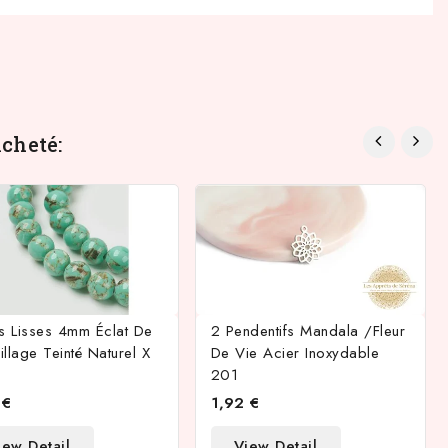
cheté:
es Lisses 4mm Éclat De
2 Pendentifs Mandala /fleur
llage Teinté Naturel X
De Vie Acier Inoxydable
201
 €
1,92 €
iew Detail
View Detail