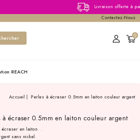
Livraison offerte à partir de 40,0
Contactez-Nous
0
chercher
cation REACH
Accueil
Perles à écraser 0.5mm en laiton couleur argent
s à écraser 0.5mm en laiton couleur argent
 écraser en laiton .
rgent sans nickel.