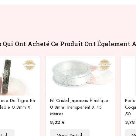
s Qui Ont Acheté Ce Produit Ont Également A
ueue De Tigre En
Fil Cristal Japonais Élastique
Perl
ydable 0.8mm X
0.8mm Transparent X 45
Coqui
Mètres
50
8,32 €
3,78
tail
View Detail
V