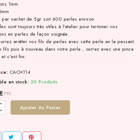
ions 1mm
.5mm
 par sachet de 5gr soit 600 perles environ
es sont toujours très utiles à l'atelier pour terminer vos
ions en perles de façon soignée.
rrez arrêter vos fils de perles avec cette perle en la passant
e fils puis à nouveau dans votre perle , serrez avec une pince
et c'est fini.
nce:
CACH114
ble en stock:
20 Produits
€
TTC
Ajouter Au Panier