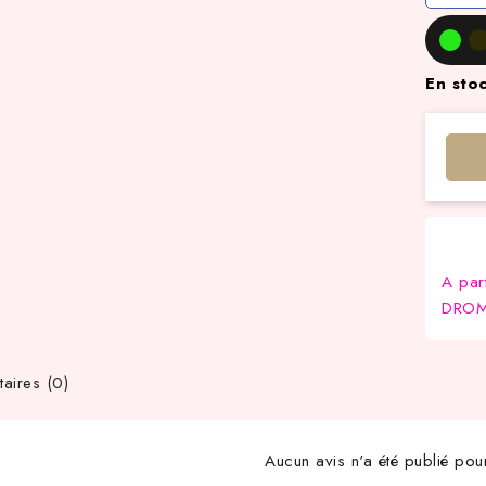
En sto
A par
DROM-
ires (0)
Aucun avis n'a été publié pou