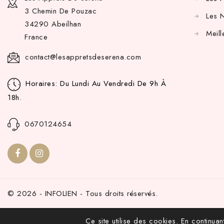
3 Chemin De Pouzac
Les 
34290 Abeilhan
Meill
France
contact@lesappretsdeserena.com
Horaires: Du Lundi Au Vendredi De 9h À
18h.
0670124654
© 2026 - INFOLIEN - Tous droits réservés.
Ce site utilise des cookies. En continuant