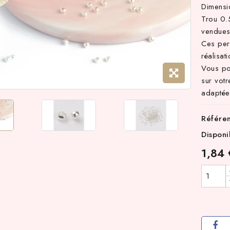
Dimens
Trou 0
vendues
Ces perl
réalisat
Vous pou
sur votr
adaptée 
Référe
Disponi
1,84 