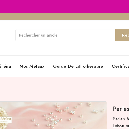
Re
éréna
Nos Métaux
Guide De Lithothérapie
Certifi
Perle
Perles à
Laiton a