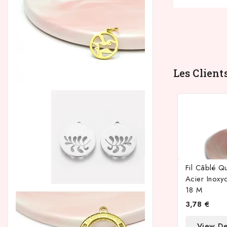
Les Client
Fil Câblé Q
Acier Inox
18 M
3,78 €
View De