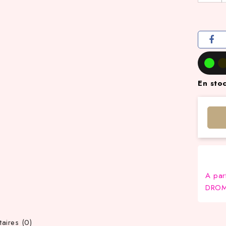
En sto
A par
DROM-
ires (0)