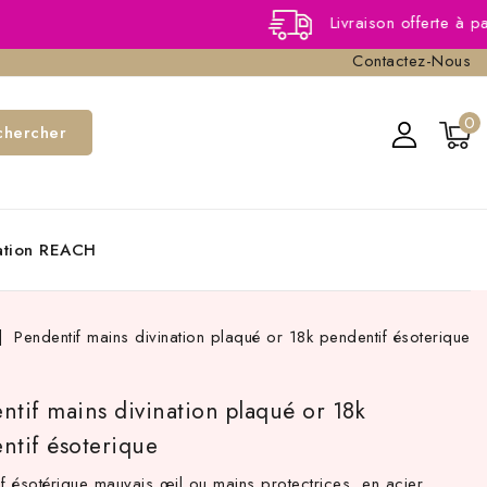
Livraison offerte à partir de 40,0
Contactez-Nous
0
chercher
cation REACH
Pendentif mains divination plaqué or 18k pendentif ésoterique
ntif mains divination plaqué or 18k
ntif ésoterique
if ésotérique mauvais œil ou mains protectrices en acier