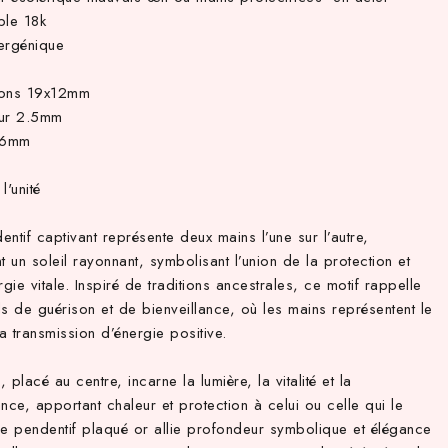
ble 18k
ergénique
ions 19x12mm
ur 2.5mm
.6mm
l'unité
ntif captivant représente deux mains l’une sur l’autre,
t un soleil rayonnant, symbolisant l’union de la protection et
rgie vitale. Inspiré de traditions ancestrales, ce motif rappelle
els de guérison et de bienveillance, où les mains représentent le
la transmission d’énergie positive.
l, placé au centre, incarne la lumière, la vitalité et la
nce, apportant chaleur et protection à celui ou celle qui le
Ce pendentif plaqué or allie profondeur symbolique et élégance