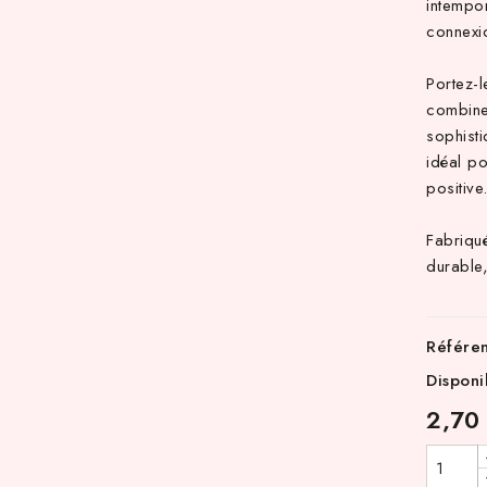
intempo
connexio
Portez-
combine
sophist
idéal po
positive
Fabriqué
durable,
Référe
Disponi
2,70