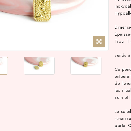
inoxyda
Hypoall
Dimens
Épaisse
Trou 1
vendu à 
Ce pende
entouran
de l’éne
les ritu
soin et 
Le solei
renaissa
porte. 