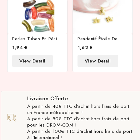
P
Erles Tubes En Résine 35x13x11mm Couleur Mix
P
Endentif Étoile De Mer Acier Inoxydable Or
1,94 €
1,62 €
View Detail
View Detail
Livraison Offerte
A partir de 40€ TTC d'achat hors frais de port
en France métropolitaine !
A partir de 50€ TTC d'achat hors frais de port
pour les DROM-COM !
A partir de 100€ TTC d'achat hors frais de port
à l'International !