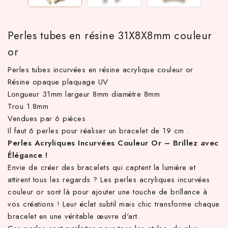
Perles tubes en résine 31X8X8mm couleur
or
Perles tubes incurvées en résine acrylique couleur or
Résine opaque plaquage UV
Longueur 31mm largeur 8mm diamètre 8mm
Trou 1.8mm
Vendues par 6 pièces
 TTC d'achat hors frais de port en France métropolitaine ! À par
Il faut 6 perles pour réaliser un bracelet de 19 cm .
Perles Acryliques Incurvées Couleur Or – Brillez avec
Élégance !
Envie de créer des bracelets qui captent la lumière et
attirent tous les regards ? Les perles acryliques incurvées
couleur or sont là pour ajouter une touche de brillance à
vos créations ! Leur éclat subtil mais chic transforme chaque
bracelet en une véritable œuvre d'art.