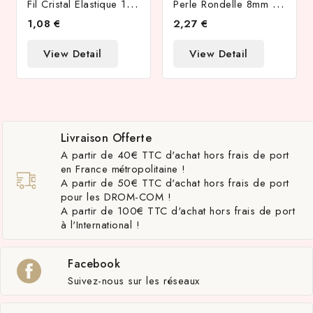
F
Il Cristal Élastique 1mm Transparent X 10.5 Mètres
P
Erle Rondelle 8mm En Laiton Plaqué Or 18k
1,08 €
2,27 €
View Detail
View Detail
Livraison Offerte
A partir de 40€ TTC d'achat hors frais de port
en France métropolitaine !
A partir de 50€ TTC d'achat hors frais de port
pour les DROM-COM !
A partir de 100€ TTC d'achat hors frais de port
à l'International !
Facebook
Suivez-nous sur les réseaux