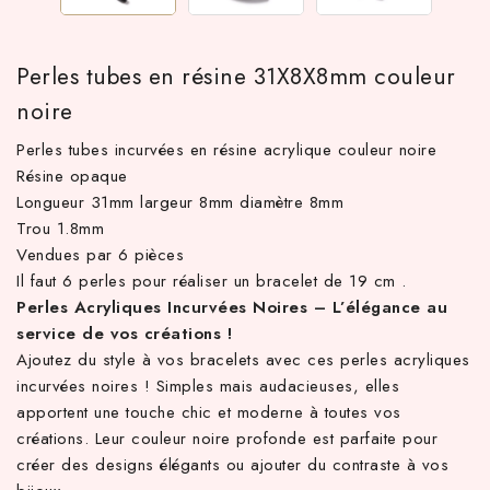
Perles tubes en résine 31X8X8mm couleur
noire
Perles tubes incurvées en résine acrylique couleur noire
Résine opaque
Longueur 31mm largeur 8mm diamètre 8mm
Trou 1.8mm
Vendues par 6 pièces
 TTC d'achat hors frais de port en France métropolitaine ! À pa
Il faut 6 perles pour réaliser un bracelet de 19 cm .
Perles Acryliques Incurvées Noires – L’élégance au
service de vos créations !
Ajoutez du style à vos bracelets avec ces perles acryliques
incurvées noires ! Simples mais audacieuses, elles
apportent une touche chic et moderne à toutes vos
créations. Leur couleur noire profonde est parfaite pour
créer des designs élégants ou ajouter du contraste à vos