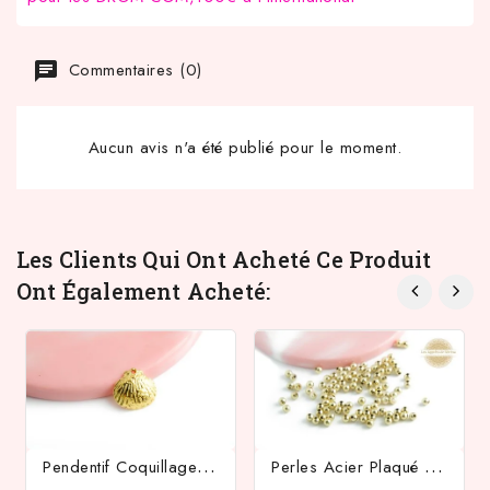
Commentaires (0)
Aucun avis n'a été publié pour le moment.
Les Clients Qui Ont Acheté Ce Produit
Ont Également Acheté:
P
Endentif Coquillage En Acier Inoxydable Plaqué Or 18k
P
Erles Acier Plaqué Or 24k Rondes 4mm