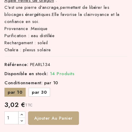
Agate veines de dragon
:
C'est une pierre d'ancrage,permettant de libérer les
blocages énergétiques.Elle favorise la clairvoyance et la
confiance en soi.
Provenance :Mexique
Purification : eau distillée
Rechargement : soleil
Chakra : plexus solaire
Référence:
PEARL134
Disponible en stock:
14 Produits
Conditionnement: par 10
par 10
par 30
3,02 €
TTC
Ajouter Au Panier