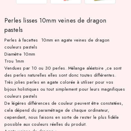
Perles lisses 10mm veines de dragon
pastels
Perles à facettes 10mm en agate veines de dragon
couleurs pastels
Diamètre 10mm
Trou 1mm
Vendues par 10 ou 30 perles. Mélange aléatoire ,ce sont
TTC d'achat hors frais de port en France métropolitaine ! À par
des perles naturelles elles sont donc toutes différentes.
Très jolies perles en agate colorée à utiliser pour vos
bijoux holistiques ou tout simplement pour leurs magnifiques
couleurs pastels
De légères différences de couleur peuvent être constatées,
cela dépend du paramétrage de chaque ordinateur,
cependant, nous faisons en sorte de rester le plus fidèle
possible aux couleurs réelles du produit.