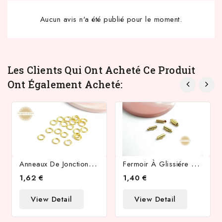
Aucun avis n'a été publié pour le moment.
Les Clients Qui Ont Acheté Ce Produit
Ont Également Acheté:
A
Nneaux De Jonction 5x0.8mm En Acier Inoxydable Doré
F
Ermoir À Glissiére 10mm En Acier Inoxydable Plaqué Or 18k
1,62 €
1,40 €
View Detail
View Detail