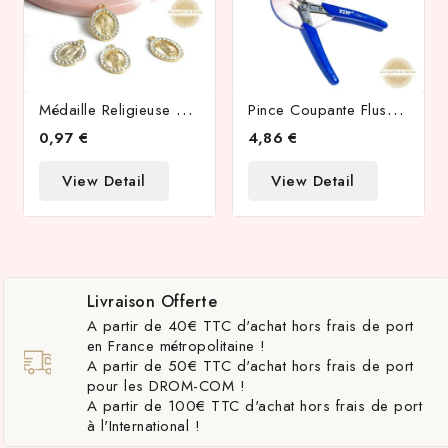
M
Édaille Religieuse Sainte Vierge Ou Madone Avec Strass
P
Ince Coupante Flush Cutter En Acier Inoxydable
0,97 €
4,86 €
View Detail
View Detail
Livraison Offerte
A partir de 40€ TTC d'achat hors frais de port
en France métropolitaine !
A partir de 50€ TTC d'achat hors frais de port
pour les DROM-COM !
A partir de 100€ TTC d'achat hors frais de port
à l'International !