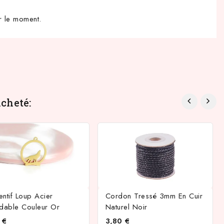
r le moment.
cheté:
ntif Loup Acier
Cordon Tressé 3mm En Cuir
ydable Couleur Or
Naturel Noir
 €
3,80 €