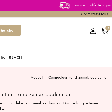
Livraison offerte à partir de 40,0
Contactez-Nous
0
chercher
cation REACH
Accueil
Connecteur rond zamak couleur or
cteur rond zamak couleur or
eur chandelier en zamak couleur or .Dorure longue tenue .
kel.