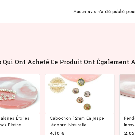
Aucun avis n'a été publié pou
s Qui Ont Acheté Ce Produit Ont Également A
calaires Étoiles
Cabochon 12mm En Jaspe
Pende
ak Platine
Léopard Naturelle
Inox
4,10 €
2,05