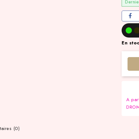
Dernie
En sto
A par
DROM-
ires (0)