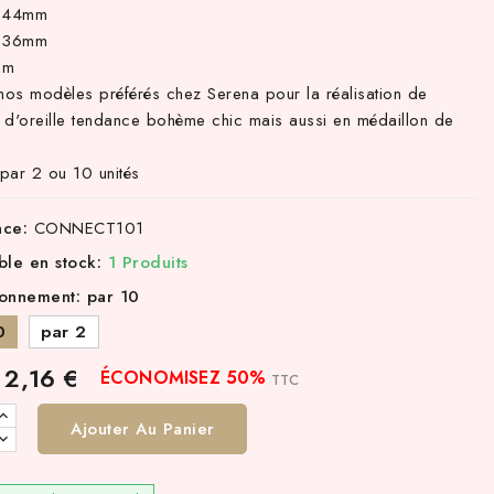
r 44mm
r 36mm
mm
 nos modèles préférés chez Serena pour la réalisation de
 d'oreille tendance bohème chic mais aussi en médaillon de
par 2 ou 10 unités
nce:
CONNECT101
ble en stock:
1 Produits
onnement: par 10
0
par 2
2,16 €
ÉCONOMISEZ 50%
TTC
Ajouter Au Panier