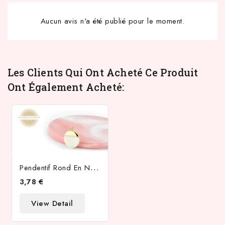
Aucun avis n'a été publié pour le moment.
Les Clients Qui Ont Acheté Ce Produit
Ont Également Acheté:
P
Endentif Rond En Nacre Naturelle Et Laiton
3,78 €
View Detail