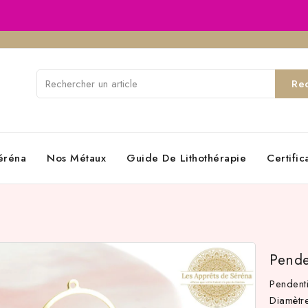
Re
éréna
Nos Métaux
Guide De Lithothérapie
Certifi
Pende
Pendent
Diamèt