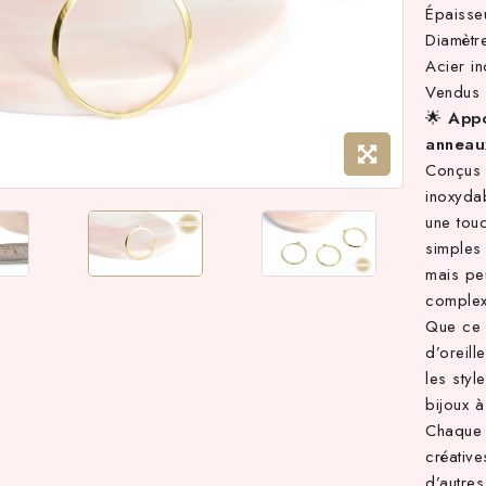
Épaisse
Diamètr
Acier in
Vendus 
🌟
Appo
anneaux
Conçus p
inoxydab
une touc
simples 
mais pe
complex
Que ce 
d’oreill
les styl
bijoux à
Chaque a
créative
d’autre