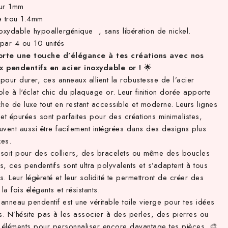
ur 1mm
e trou 1.4mm
oxydable hypoallergénique , sans libération de nickel.
par 4 ou 10 unités
rte une touche d’élégance à tes créations avec nos
 pendentifs en acier inoxydable or !
🌟
our durer, ces anneaux allient la robustesse de l’acier
le à l'éclat chic du plaquage or. Leur finition dorée apporte
he de luxe tout en restant accessible et moderne. Leurs lignes
et épurées sont parfaites pour des créations minimalistes,
uvent aussi être facilement intégrées dans des designs plus
es.
soit pour des colliers, des bracelets ou même des boucles
es, ces pendentifs sont ultra polyvalents et s’adaptent à tous
es. Leur légèreté et leur solidité te permettront de créer des
 la fois élégants et résistants.
nneau pendentif est une véritable toile vierge pour tes idées
s. N’hésite pas à les associer à des perles, des pierres ou
s éléments pour personnaliser encore davantage tes pièces. 🎨