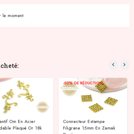
r le moment.
cheté:
-50%
DE RÉDUCTION
entif Om En Acier
Connecteur Estampe
ydable Plaqué Or 18k
Filigrane 15mm En Zamak