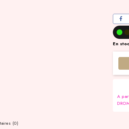
En sto
A par
DROM-
ires (0)