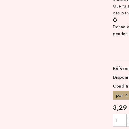
Que tu s
ces pend
💍
Donne à 
pendent
Référe
Disponi
Condit
par 4
3,29