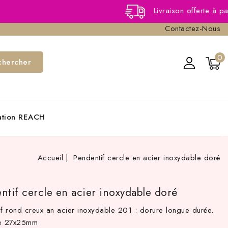
Livraison offerte à partir de 40,0
Contactez-Nous
0
chercher
cation REACH
Accueil
Pendentif cercle en acier inoxydable doré
ntif cercle en acier inoxydable doré
if rond creux an acier inoxydable 201 : dorure longue durée.
re 27x25mm