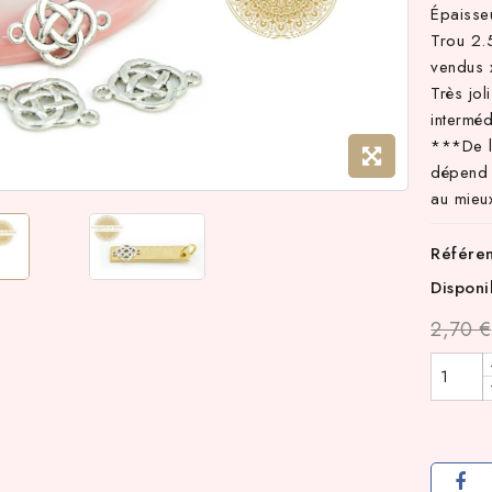
Épaisse
Trou 2
vendus 
Très jol
interméd
***De l
dépend 
au mieux
Référe
Disponi
2,70 €