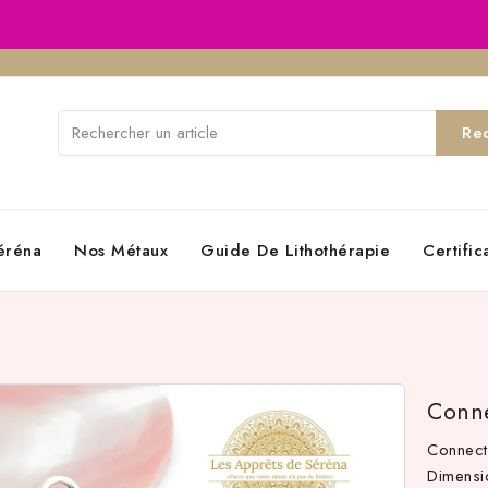
Re
éréna
Nos Métaux
Guide De Lithothérapie
Certifi
Conne
Connect
Dimens