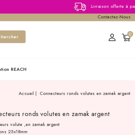
Livraison offerte à partir de 40
Contactez-Nous
0
chercher
cation REACH
Accueil
Connecteurs ronds volutes en zamak argent
cteurs ronds volutes en zamak argent
eurs volute ,en zamak argent
ions 25x18mm