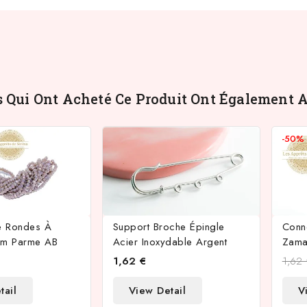
s Qui Ont Acheté Ce Produit Ont Également A
-50
re Rondes À
Support Broche Épingle
Conne
mm Parme AB
Acier Inoxydable Argent
Zama
1,62 €
1,62
tail
View Detail
V