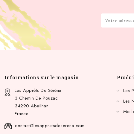
Informations sur le magasin
Produi
Les Apprêts De Séréna
Les 
3 Chemin De Pouzac
Les 
34290 Abeilhan
Meill
France
contact@lesappretsdeserena.com