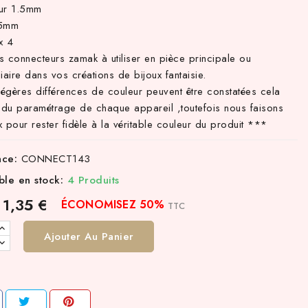
ur 1.5mm
.5mm
x 4
is connecteurs zamak à utiliser en pièce principale ou
iaire dans vos créations de bijoux fantaisie.
égères différences de couleur peuvent être constatées cela
du paramétrage de chaque appareil ,toutefois nous faisons
 pour rester fidèle à la véritable couleur du produit ***
nce:
CONNECT143
ble en stock:
4 Produits
1,35 €
ÉCONOMISEZ 50%
TTC
Ajouter Au Panier