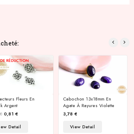
cheté:
%
DE RÉDUCTION
cteurs Fleurs En
Cabochon 13x18mm En
k Argent
Agate À Rayures Violette
 €
0,81 €
3,78 €
iew Detail
View Detail