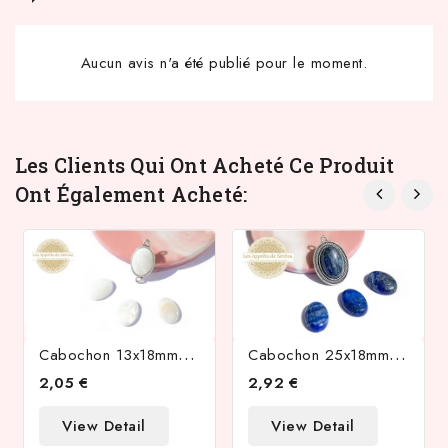
Aucun avis n'a été publié pour le moment.
Les Clients Qui Ont Acheté Ce Produit
Ont Également Acheté:
C
Abochon 13x18mm En Nacre Naturelle
C
Abochon 25x18mm En Lapis Nazuli Naturel
2,05 €
2,92 €
View Detail
View Detail