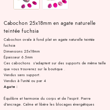
Cabochon 25x18mm en agate naturelle
teintée fuchsia
Cabochon ovale à fond plat en agate naturelle teintée
fuchsia
Dimensions 25x18mm
Épaisseur 6.5mm
 TTC d'achat hors frais de port en France métropolitaine ! À par
Ces cabochons s'adaptent sur des supports de même taille
que vous trouverez sur la boutique .
Vendus sans support.
Vendus à l'unité ou par 4
Agate :
Équilibre et harmonie du corps et de l'esprit. Pierre
d'ancrage. Calme et libère les blocages énergétiques