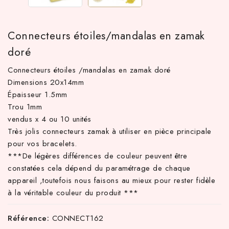
Connecteurs étoiles/mandalas en zamak
doré
Connecteurs étoiles /mandalas en zamak doré
Dimensions 20x14mm
Épaisseur 1.5mm
Trou 1mm
vendus x 4 ou 10 unités
 TTC d'achat hors frais de port en France métropolitaine ! À pa
Très jolis connecteurs zamak à utiliser en pièce principale
pour vos bracelets.
***De légères différences de couleur peuvent être
constatées cela dépend du paramétrage de chaque
appareil ,toutefois nous faisons au mieux pour rester fidèle
à la véritable couleur du produit ***
Référence:
CONNECT162