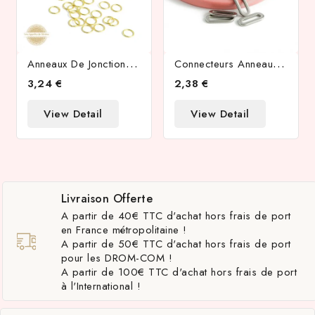
A
Nneaux De Jonction 10x1mm En Laiton Doré
C
Onnecteurs Anneaux Ovales 20.3mm En Acier Inoxydable 304
3,24 €
2,38 €
View Detail
View Detail
Livraison Offerte
A partir de 40€ TTC d'achat hors frais de port
en France métropolitaine !
A partir de 50€ TTC d'achat hors frais de port
pour les DROM-COM !
A partir de 100€ TTC d'achat hors frais de port
à l'International !