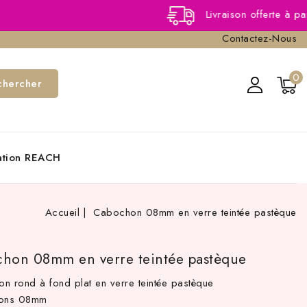
Livraison offerte à partir de 40,
Contactez-Nous
0
chercher
cation REACH
Accueil
Cabochon 08mm en verre teintée pastèque
hon 08mm en verre teintée pastèque
n rond à fond plat en verre teintée pastèque
ions 08mm