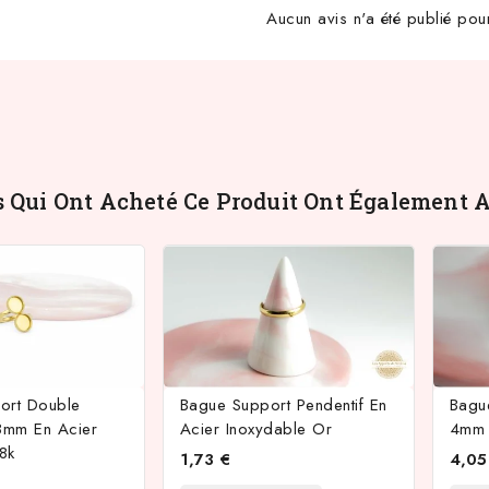
Aucun avis n'a été publié pou
s Qui Ont Acheté Ce Produit Ont Également A
ort Double
Bague Support Pendentif En
Bagu
mm En Acier
Acier Inoxydable Or
4mm 
8k
1,73 €
4,05