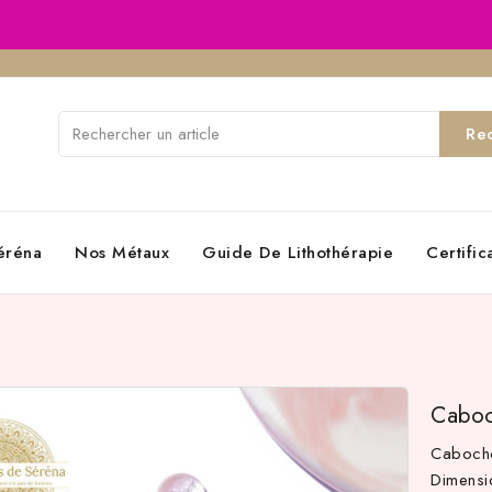
Re
éréna
Nos Métaux
Guide De Lithothérapie
Certifi
Caboc
Cabocho
Dimens