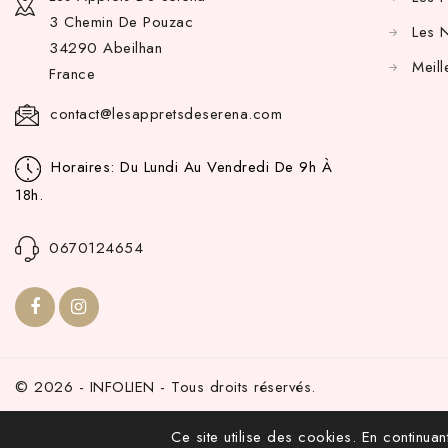
3 Chemin De Pouzac
Les 
34290 Abeilhan
Meill
France
contact@lesappretsdeserena.com
Horaires: Du Lundi Au Vendredi De 9h À
18h.
0670124654
© 2026 - INFOLIEN - Tous droits réservés.
Ce site utilise des cookies. En continuant