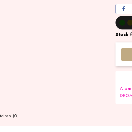
Stock f
A par
DROM-
ires (0)