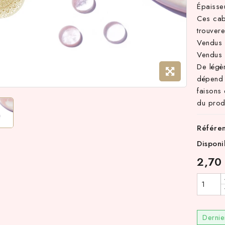
Épaiss
Ces cab
trouvere
Vendus 
Vendus 
De légè
dépend 
faisons 
du produ
Référe
Disponi
2,70
Dernie