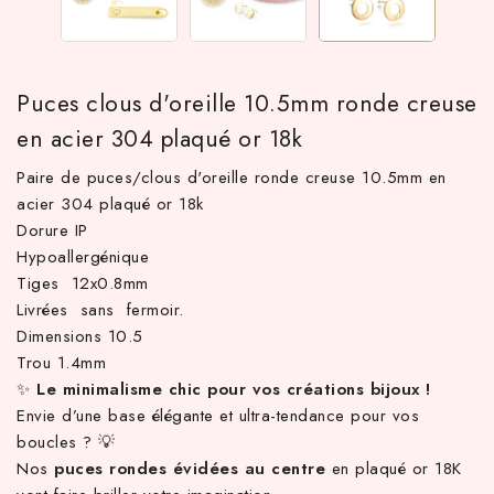
Puces clous d'oreille 10.5mm ronde creuse
en acier 304 plaqué or 18k
Paire de puces/clous d'oreille ronde creuse 10.5mm en
acier 304 plaqué or 18k
Dorure IP
Hypoallergénique
TTC d'achat hors frais de port en France métropolitaine ! À par
Tiges 12x0.8mm
Livrées sans fermoir.
Dimensions 10.5
Trou 1.4mm
✨
Le minimalisme chic pour vos créations bijoux !
Envie d’une base élégante et ultra-tendance pour vos
boucles ? 💡
Nos
puces rondes évidées au centre
en plaqué or 18K