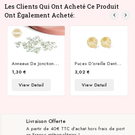
Les Clients Qui Ont Acheté Ce Produit
Ont Également Acheté:
A
Nneaux De Jonction Ouverts 5x0.8mm En Acier Inoxydable Couleur Argent
P
Uces D'oreille Dentelle Filigrane 16mm En Acier Inoxydable 304 Doré
1,30 €
3,02 €
View Detail
View Detail
Livraison Offerte
A partir de 40€ TTC d'achat hors frais de port
en France métropolitaine !