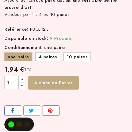
Avec elles, chaque paire devient une
véritable petite
œuvre d’art
.
Vendues par 1 , 4 ou 10 paires
Référence:
PUCE123
Disponible en stock:
9 Produits
Conditionnement: une paire
une paire
4 paires
10 paires
1,94 €
TTC
Ajouter Au Panier