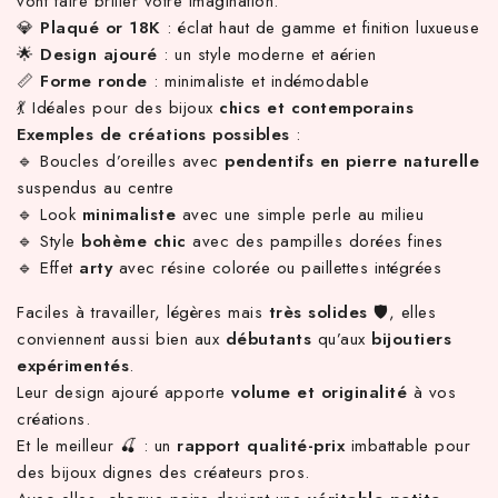
vont faire briller votre imagination.
💎
Plaqué or 18K
: éclat haut de gamme et finition luxueuse
🌟
Design ajouré
: un style moderne et aérien
📏
Forme ronde
: minimaliste et indémodable
💃 Idéales pour des bijoux
chics et contemporains
Exemples de créations possibles
:
🔹 Boucles d’oreilles avec
pendentifs en pierre naturelle
suspendus au centre
🔹 Look
minimaliste
avec une simple perle au milieu
🔹 Style
bohème chic
avec des pampilles dorées fines
🔹 Effet
arty
avec résine colorée ou paillettes intégrées
Faciles à travailler, légères mais
très solides
🛡️, elles
conviennent aussi bien aux
débutants
qu’aux
bijoutiers
expérimentés
.
Leur design ajouré apporte
volume et originalité
à vos
créations.
Et le meilleur 🍒 : un
rapport qualité-prix
imbattable pour
des bijoux dignes des créateurs pros.