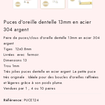
Puces d'oreille dentelle 13mm en acier
304 argent
Paire de puces/clous d'oreille dentelle 13mm en acier 304
argent
Tiges 12x0.8mm
Livrées avec fermoir.
 TTC d'achat hors frais de port en France métropolitaine ! À pa
Dimensions 13
Trou 1mm
Très jolies puces dentelle en acier argent .La petite puce
très originale . Idéale pour des boucles d'oreilles raffinées
et légeres grâce à son poids plume.
Vendues par 1 , 4 ou 10 paires
Référence:
PUCE124