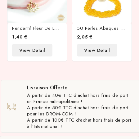
P
Endentif Fleur De Lotus En Acier Inoxydable Plaqué Or 18k
5
0 Perles Abaques À Facettes 6x5mm Melon AB
1,40 €
2,05 €
View Detail
View Detail
Livraison Offerte
A partir de 40€ TTC d'achat hors frais de port
en France métropolitaine !
A partir de 50€ TTC d'achat hors frais de port
pour les DROM-COM !
A partir de 100€ TTC d'achat hors frais de port
à l'International !