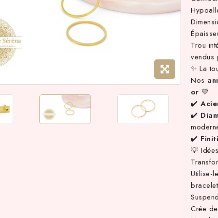
Hypoall
Dimens
Épaisse
Trou in
vendus 
✨ La tou
Nos
an
or
💛
✔️
Acie
✔️
Dia
modern
✔️
Fini
💡 Idées
Transfo
Utilise
bracelet
Suspen
Crée d