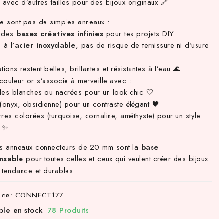
 avec d’autres tailles pour des bijoux originaux 🔗
e sont pas de simples anneaux :
t des
bases créatives infinies
pour tes projets DIY.
 à l’
acier inoxydable
, pas de risque de ternissure ni d’usure
tions restent belles, brillantes et résistantes à l’eau 🌊
couleur or s’associe à merveille avec :
les blanches ou nacrées pour un look chic 🤍
(onyx, obsidienne) pour un contraste élégant 🖤
res colorées (turquoise, cornaline, améthyste) pour un style
 ✨
es anneaux connecteurs de 20 mm sont la
base
ensable
pour toutes celles et ceux qui veulent créer des bijoux
, tendance et durables.
nce:
CONNECT177
ble en stock:
78 Produits