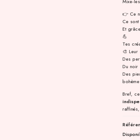
Mixe-les
👉 Ce n
Ce son
Et grâce
💪
Tes créa
🎨 Leur 
Des per
Du noir 
Des pier
bohème
Bref, c
indisp
raffinés
Référe
Disponi