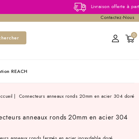
Livraison offerte à partir de 40,0
Contactez-Nous
0
chercher
cation REACH
ccueil
Connecteurs anneaux ronds 20mm en acier 304 doré
cteurs anneaux ronds 20mm en acier 304
eurs anneaux ronds fermés en acier inoxydable doré .