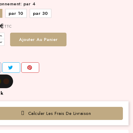
ionnement: par 4
par 10
par 30
 €
TTC
Ajouter Au Panier
ck
Calculer Les Frais De Livraison