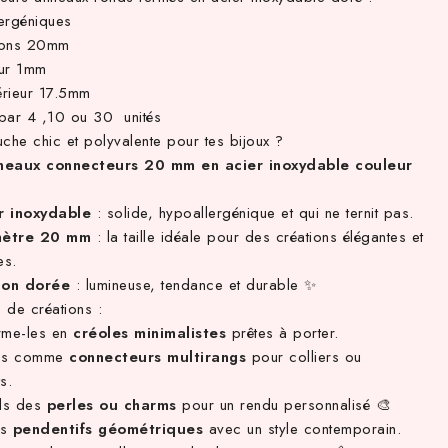
ergéniques
ions 20mm
ur 1mm
térieur 17.5mm
par 4 ,10 ou 30 unités
che chic et polyvalente pour tes bijoux ?
neaux connecteurs 20 mm en acier inoxydable couleur
r inoxydable
: solide, hypoallergénique et qui ne ternit pas.
mètre 20 mm
: la taille idéale pour des créations élégantes et
es.
tion dorée
: lumineuse, tendance et durable ✨
 de créations :
rme-les en
créoles minimalistes
prêtes à porter.
-les comme
connecteurs multirangs
pour colliers ou
s.
ds des
perles ou charms
pour un rendu personnalisé 🎨
es
pendentifs géométriques
avec un style contemporain.