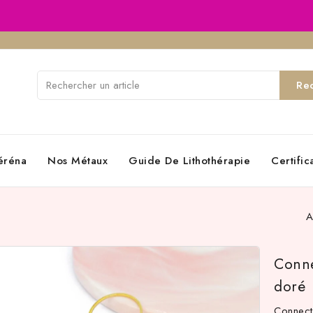
Re
éréna
Nos Métaux
Guide De Lithothérapie
Certifi
A
Conne
doré
Connect