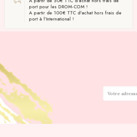
A partir de 50€ TTC d'achat hors frais de
port pour les DROM-COM !
A partir de 100€ TTC d'achat hors frais de
port à l'International !