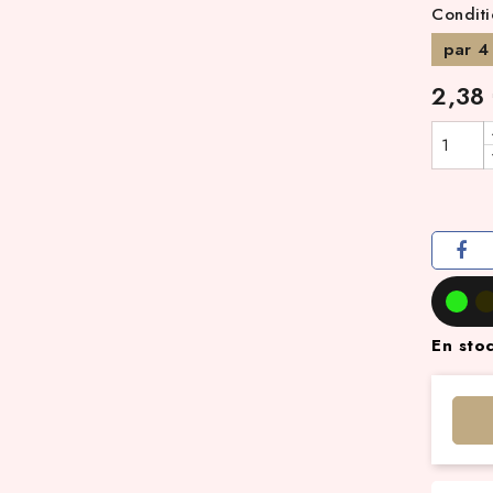
Condit
par 4
2,38
En sto