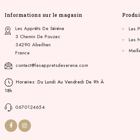
Informations sur le magasin
Produi
Les Apprêts De Séréna
Les 
3 Chemin De Pouzac
Les 
34290 Abeilhan
Meill
France
contact@lesappretsdeserena.com
Horaires: Du Lundi Au Vendredi De 9h À
18h.
0670124654