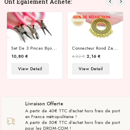
Ont Également Acheté:
-50%
DE RÉDUCTION
S
Et De 3 Pinces Bijoux En Acier Et Manche Rose
C
Onnecteur Rond Zamak Couleur Or
10,80 €
4,32 €
2,16 €
View Detail
View Detail
Livraison Offerte
A partir de 40€ TTC d'achat hors frais de port
en France métropolitaine !
A partir de 50€ TTC d'achat hors frais de port
pour les DROM-COM !