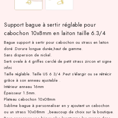
Support bague à sertir réglable pour
cabochon 10x8mm en laiton taille 6.3/4
Bague support à sertir pour cabochon ou strass en laiton
doré .Dorure longue durée,haut de gamme.
Sans dispersion de nickel.
Serti ovale à 4 griffes cerclé de petit strass zircon et signe
 TTC d'achat hors frais de port en France métropolitaine ! À pa
infini
Taille réglable. Taille US 6 3/4 .Peut s'élargir ou se rétrécir
grâce à son anneau ajustable .
Intérieur anneau 16mm
Épaisseur 1.5mm.
Plateau cabochon 10x08mm
Sublime bague à personnaliser en y ajoutant un cabochon
ou un strass 10x08mm ,beaucoup de choix sur la boutique.