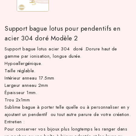
Support bague lotus pour pendentifs en
acier 304 doré Modèle 2
Support bague lotus acier 304 doré .Dorure haut de
gamme par ionisation, longue durée.
Hypoallergénique.
Taille réglable.
TTC d'achat hors frais de port en France métropolitaine ! À par
Intérieur anneau 17.5mm
Largeur anneau 2mm
Épaisseur 1mm.
Trou 2x1mm
Sublime bague à porter telle quelle ou à personnaliser en y
ajoutant un pendentif ou tout autre parure de votre création.
Entretien :
Pour conserver vos bijoux plus longtemps les ranger dans