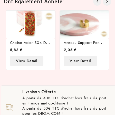
Ont Également Acheté:
C
Haîne Acier 304 Dorée Émaillée Rouge 1.5mm
A
Nneau Support Pendentif En Acier Inoxydable Or Texturé
5,83 €
2,05 €
View Detail
View Detail
Livraison Offerte
A partir de 40€ TTC d'achat hors frais de port
en France métropolitaine !
A partir de 50€ TTC d'achat hors frais de port
pour les DROM-COM !