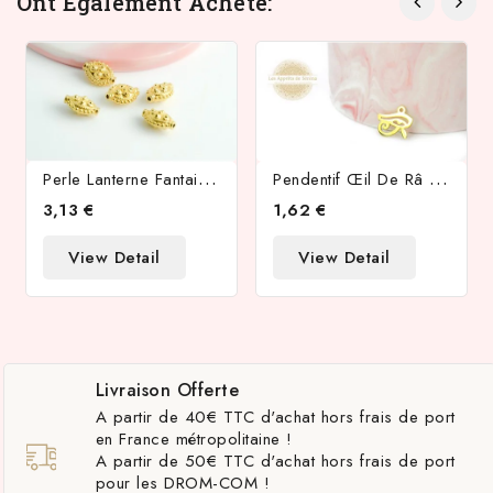
Ont Également Acheté:
P
Erle Lanterne Fantaisie X2 En Acier Inoxydable Plaqué Or
P
Endentif Œil De Râ Ou D'Horus Acier 201 Doré
3,13 €
1,62 €
View Detail
View Detail
Livraison Offerte
A partir de 40€ TTC d'achat hors frais de port
en France métropolitaine !
A partir de 50€ TTC d'achat hors frais de port
pour les DROM-COM !