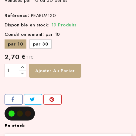
Vendues par 10 ou 30 perles
Référence:
PEARLM120
Disponible en stock:
19 Produits
Conditionnement: par 10
par 10
par 30
2,70 €
TTC
Ajouter Au Panier
En stock