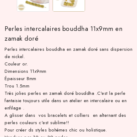
Perles intercalaires bouddha 11x9mm en
zamak doré
Perles intercalaires bouddha en zamak doré sans dispersion
de nickel.
Couleur or.
Dimensions 11x9mm
 TTC d'achat hors frais de port en France métropolitaine ! À pa
Épaisseur 8mm
Trou 1.5mm
Très jolies perles en zamak doré bouddha .C'est la perle
fantaisie toujours utile dans un atelier en intercalaire ou en
enfilage .
A glisser dans vos bracelets et colliers en alternant des
perles couleurs c'est sublime!!
Pour créer ds styles bohèmes chic ou holistique.