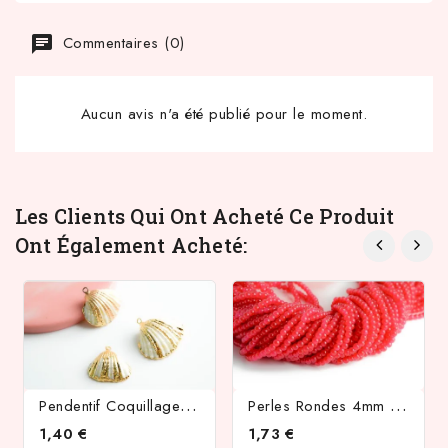
Commentaires (0)
Aucun avis n'a été publié pour le moment.
Les Clients Qui Ont Acheté Ce Produit
Ont Également Acheté:
P
Endentif Coquillage Naturel Rayé Doré Par Galvanoplastie
P
Erles Rondes 4mm Rouge Cherry
1,40 €
1,73 €