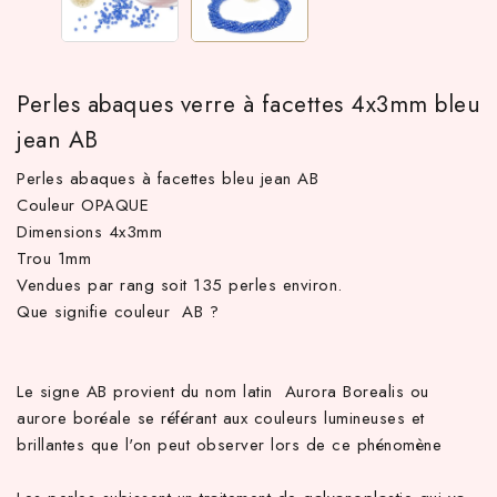
Perles abaques verre à facettes 4x3mm bleu
jean AB
Perles abaques à facettes bleu jean AB
Couleur OPAQUE
Dimensions 4x3mm
Trou 1mm
 TTC d'achat hors frais de port en France métropolitaine ! À pa
Vendues par rang soit 135 perles environ.
Que signifie couleur AB ?
Le signe AB provient du nom latin Aurora Borealis ou
aurore boréale se référant aux couleurs lumineuses et
brillantes que l'on peut observer lors de ce phénomène