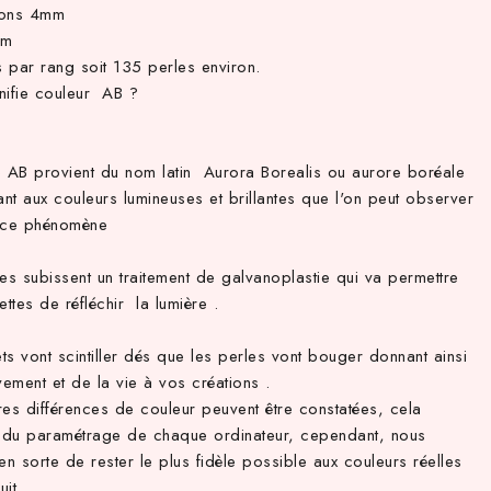
ions 4mm
mm
 par rang soit 135 perles environ.
nifie couleur AB ?
e AB provient du nom latin Aurora Borealis ou aurore boréale
ant aux couleurs lumineuses et brillantes que l'on peut observer
 ce phénomène
es subissent un traitement de galvanoplastie qui va permettre
ttes de réfléchir la lumière .
ets vont scintiller dés que les perles vont bouger donnant ainsi
ement et de la vie à vos créations .
res différences de couleur peuvent être constatées, cela
du paramétrage de chaque ordinateur, cependant, nous
en sorte de rester le plus fidèle possible aux couleurs réelles
uit