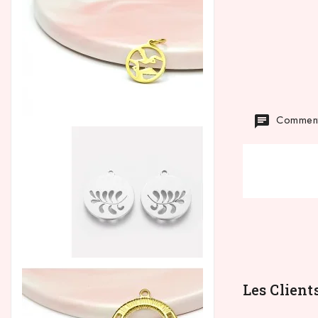
Commenta
Les Client