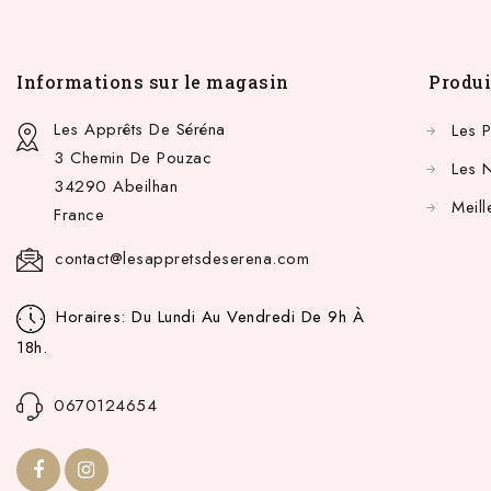
Informations sur le magasin
Produi
Les Apprêts De Séréna
Les 
3 Chemin De Pouzac
Les 
34290 Abeilhan
Meill
France
contact@lesappretsdeserena.com
Horaires: Du Lundi Au Vendredi De 9h À
18h.
0670124654