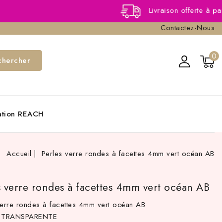
Livraison offerte à partir de 40,
Contactez-Nous
0
chercher
cation REACH
Accueil
Perles verre rondes à facettes 4mm vert océan AB
s verre rondes à facettes 4mm vert océan AB
verre rondes à facettes 4mm vert océan AB
r TRANSPARENTE