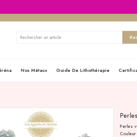
Re
éréna
Nos Métaux
Guide De Lithothérapie
Certifi
Perle
Perles 
Couleu