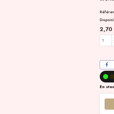
Référe
Disponi
2,70
En sto