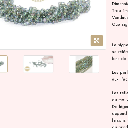
Dimens
Trou 1
Vendues
Que sig
Le sign
se référ
lors de
Les perl
aux face
Les refl
du mouv
De légè
dépend 
faisons 
du prod