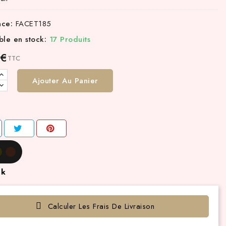
nce:
FACET185
ble en stock:
17 Produits
 €
TTC
Ajouter Au Panier
ck
Calculer Les Frais De Livraison