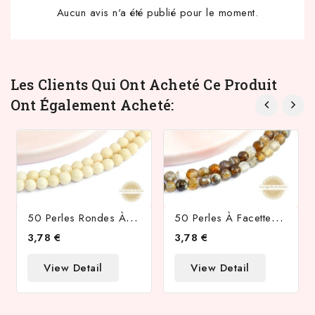
Aucun avis n'a été publié pour le moment.
Les Clients Qui Ont Acheté Ce Produit
Ont Également Acheté:
5
0 Perles Rondes À Facettes 4mm En Os Fossile
5
0 Perles À Facettes 4x2mm En Agate De Feu Teintée Marron
3,78 €
3,78 €
View Detail
View Detail