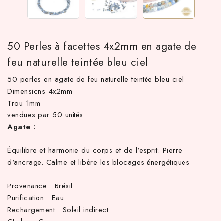
50 Perles à facettes 4x2mm en agate de
feu naturelle teintée bleu ciel
50 perles en agate de feu naturelle teintée bleu ciel
Dimensions 4x2mm
Trou 1mm
vendues par 50 unités
 TTC d'achat hors frais de port en France métropolitaine ! À par
Agate :
Équilibre et harmonie du corps et de l'esprit. Pierre
d'ancrage. Calme et libère les blocages énergétiques
Provenance : Brésil
Purification : Eau
Rechargement : Soleil indirect