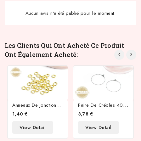
Aucun avis n'a été publié pour le moment.
Les Clients Qui Ont Acheté Ce Produit
Ont Également Acheté:
A
Nneaux De Jonction 4x0.8mm En Laiton Doré
P
Aire De Créoles 40mm En Acier 304 Argent
1,40 €
3,78 €
View Detail
View Detail