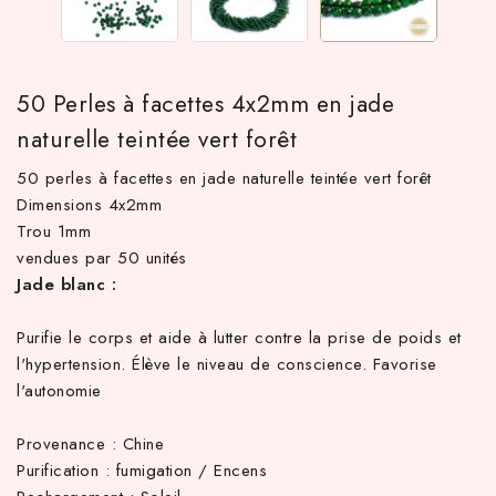
50 Perles à facettes 4x2mm en jade
naturelle teintée vert forêt
50 perles à facettes en jade naturelle teintée vert forêt
Dimensions 4x2mm
Trou 1mm
vendues par 50 unités
 TTC d'achat hors frais de port en France métropolitaine ! À pa
Jade blanc :
Purifie le corps et aide à lutter contre la prise de poids et
l'hypertension. Élève le niveau de conscience. Favorise
l'autonomie
Provenance : Chine
Purification : fumigation / Encens