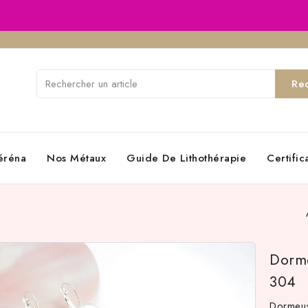
Re
éréna
Nos Métaux
Guide De Lithothérapie
Certifi
Dorme
304
Dormeus