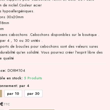
on de nickel.Couleur acier
s hypoallergéniques.
ions 30x20mm
 18mm
mm
sans cabochons .Cabochons disponibles sur la boutique .
par 4 , 10 ou 30 unités .
ports de boucles pour cabochons sont des valeurs sures
 durabilité qu'en solidité. Vous pourrez créer l'esprit libre des
e qualité
nce:
DORM104
ble en stock:
5 Produits
ionnement: par 4
par 10
par 30
 €
TTC