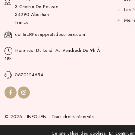
3 Chemin De Pouzac
Les 
34290 Abeilhan
Meill
France
contact@lesappretsdeserena.com
Horaires: Du Lundi Au Vendredi De 9h À
18h.
0670124654
© 2026 - INFOLIEN - Tous droits réservés.
Ce site utilise des cookies. En continuant