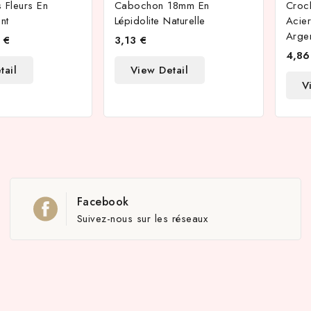
 Fleurs En
Cabochon 18mm En
Croch
nt
Lépidolite Naturelle
Acier
Arge
 €
3,13 €
4,86
tail
View Detail
V
Facebook
Suivez-nous sur les réseaux