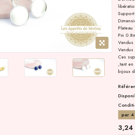
libérati
Support
Dimens
Plateau
Pin 0.8
Vendus 
Vendus 
Ces sup
,tant en
bijoux d
Référe
Disponi
Condit
par 4
3,24