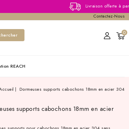
Livraison offerte à partir de 40,
Contactez-Nous
0
chercher
cation REACH
Accueil
Dormeuses supports cabochons 18mm en acier 304
uses supports cabochons 18mm en acier
es supports pour cabochons 18mm en acier 304 sans