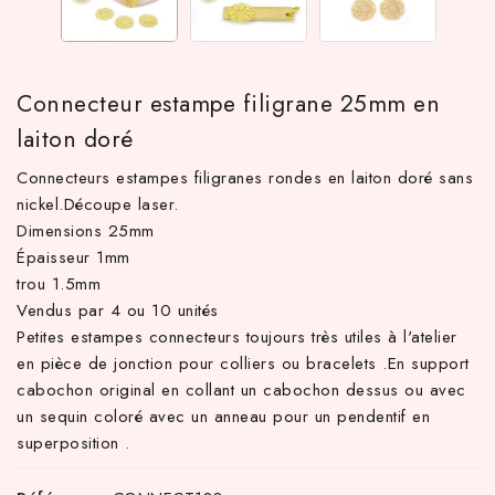
Connecteur estampe filigrane 25mm en
laiton doré
Connecteurs estampes filigranes rondes en laiton doré sans
nickel.Découpe laser.
Dimensions 25mm
Épaisseur 1mm
 TTC d'achat hors frais de port en France métropolitaine ! À pa
trou 1.5mm
Vendus par 4 ou 10 unités
Petites estampes connecteurs toujours très utiles à l'atelier
en pièce de jonction pour colliers ou bracelets .En support
cabochon original en collant un cabochon dessus ou avec
un sequin coloré avec un anneau pour un pendentif en
superposition .