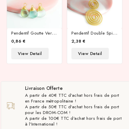
P
Endentif Goutte Verre 18x10mm Ton Vert
P
Endentif Double Spirale Acier Inoxydable Plaqué Or 18k
0,86 €
2,38 €
View Detail
View Detail
Livraison Offerte
A partir de 40€ TTC d'achat hors frais de port
en France métropolitaine !
A partir de 50€ TTC d'achat hors frais de port
pour les DROM-COM !
A partir de 100€ TTC d'achat hors frais de port
à l'International !