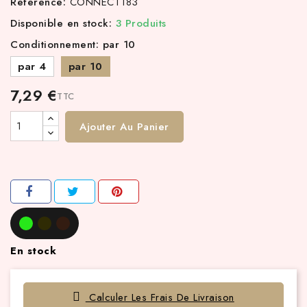
Référence:
CONNECT183
Disponible en stock:
3 Produits
Conditionnement: par 10
par 4
par 10
7,29 €
TTC
Ajouter Au Panier
En stock
Calculer Les Frais De Livraison